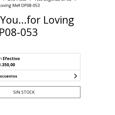
Loving Me!! OP08-053
You...for Loving
OP08-053
n
Efectivo
1.350,00
escuentos
SIN STOCK