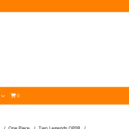
0
s
One Piece
Two Legends OP08