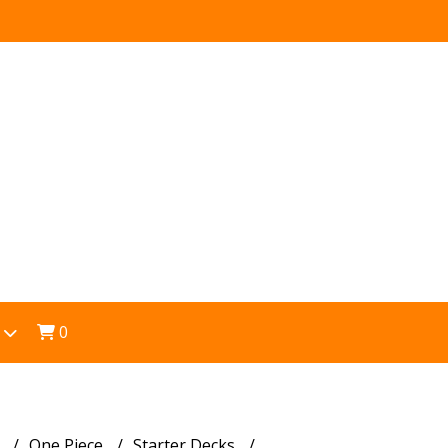
0
s
One Piece
Starter Decks