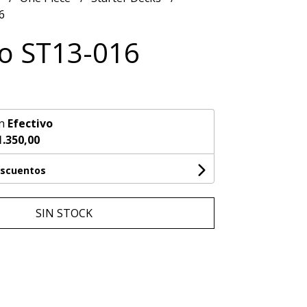
6
o ST13-016
n
Efectivo
1.350,00
escuentos
SIN STOCK