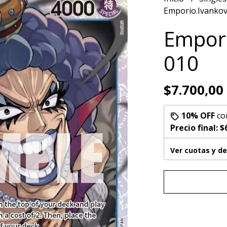
Emporio.Ivanko
Empori
010
$7.700,00
10% OFF
co
Precio final:
$
Ver cuotas y d