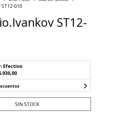
v ST12-010
o.Ivankov ST12-
n
Efectivo
6.930,00
escuentos
SIN STOCK