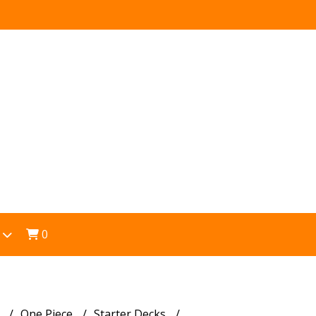
0
s
One Piece
Starter Decks