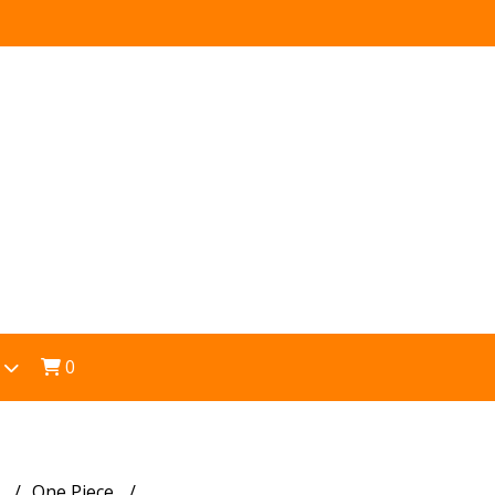
0
s
One Piece