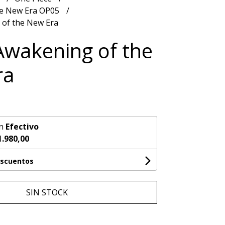
he New Era OP05
 of the New Era
Awakening of the
ra
n
Efectivo
1.980,00
escuentos
SIN STOCK