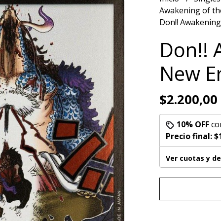
Awakening of t
Don!! Awakening
Don!! 
New E
$2.200,00
10% OFF
co
Precio final:
$
Ver cuotas y d